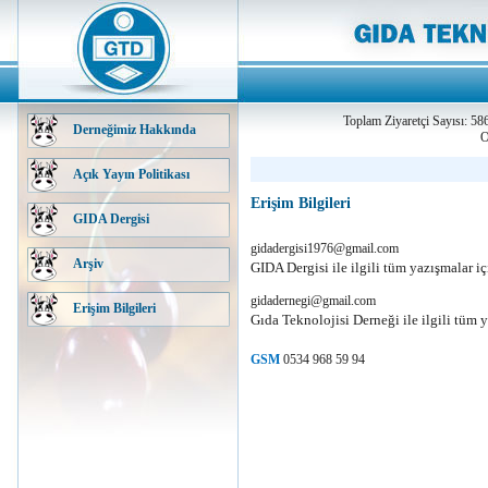
Toplam Ziyaretçi Sayısı: 58
Derneğimiz Hakkında
O
Açık Yayın Politikası
Erişim Bilgileri
GIDA Dergisi
gidadergisi1976@gmail.com
Arşiv
GIDA Dergisi ile ilgili tüm yazışmalar iç
gidadernegi@gmail.com
Erişim Bilgileri
Gıda Teknolojisi Derneği ile ilgili tüm y
GSM
0534 968 59 94